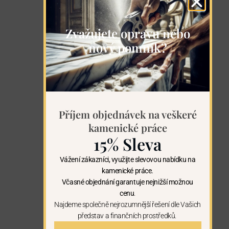
Zvažujete opravu nebo
nový pomník?
Příjem objednávek na veškeré
kamenické práce
15% Sleva
Vážení zákazníci, využijte slevovou nabídku na
kamenické práce.
Včasné objednání garantuje nejnižší možnou
cenu
.
Najdeme společně nejrozumnější řešení dle Vašich
představ a finančních prostředků.