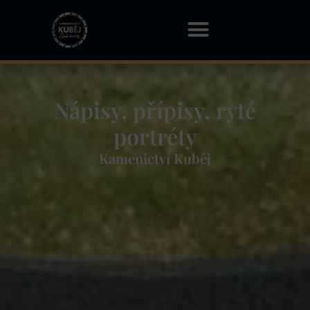
Nápisy, přípisy, ryté
portréty
Kamenictví Kuběj