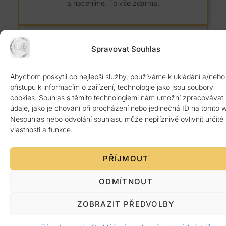
a naceníme. To vše zdarma.
Spravovat Souhlas
Abychom poskytli co nejlepší služby, používáme k ukládání a/nebo
8 let záruka
přístupu k informacím o zařízení, technologie jako jsou soubory
cookies. Souhlas s těmito technologiemi nám umožní zpracovávat
Kvalitní žulový materiál z Itálie ověřený 1.
údaje, jako je chování při procházení nebo jedinečná ID na tomto 
jakosti. Poskytujeme 8 let záruku.
Nesouhlas nebo odvolání souhlasu může nepříznivě ovlivnit určité
vlastnosti a funkce.
PŘÍJMOUT
ODMÍTNOUT
Platba po předání
ZOBRAZIT PŘEDVOLBY
Žádná platba předem. Vše až po bezvadném
dokončení a předání zákazníkovi.