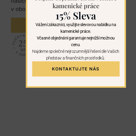
našich regionech. U nás máte záruku 25let
kamenické práce
v oboru kamenictví.
15% Sleva
Vážení zákazníci, využijte slevovou nabídku na
KONTAKTUJTE NÁS
kamenické práce.
Včasné objednání garantuje nejnižší možnou
cenu
.
Najdeme společně nejrozumnější řešení dle Vašich
představ a finančních prostředků.
KONTAKTUJTE NÁS