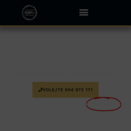
Kamenictví Závada
Specialista na výrobu a renovaci pomníků.
VOLEJTE 604 972 171
Nyní doprava k zakázce
ZDARMA