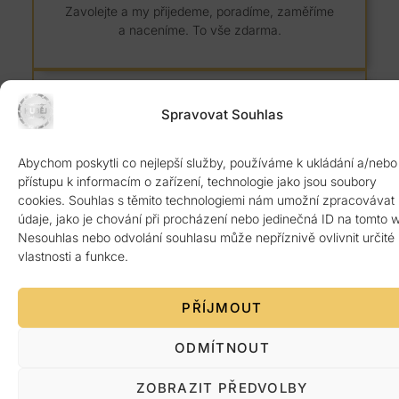
Zavolejte a my přijedeme, poradíme, zaměříme
a naceníme. To vše zdarma.
Spravovat Souhlas
8 let záruka
Abychom poskytli co nejlepší služby, používáme k ukládání a/nebo
přístupu k informacím o zařízení, technologie jako jsou soubory
cookies. Souhlas s těmito technologiemi nám umožní zpracovávat
Kvalitní žulový materiál z Itálie ověřený 1.
údaje, jako je chování při procházení nebo jedinečná ID na tomto 
jakosti. Poskytujeme 8 let záruku.
Nesouhlas nebo odvolání souhlasu může nepříznivě ovlivnit určité
vlastnosti a funkce.
PŘÍJMOUT
ODMÍTNOUT
Platba po předání
ZOBRAZIT PŘEDVOLBY
Žádná platba předem. Vše až po bezvadném