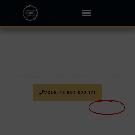
Kamenictví Zálesná Zhoř
Specialista na výrobu a renovaci pomníků.
VOLEJTE 604 972 171
Nyní doprava k zakázce
ZDARMA