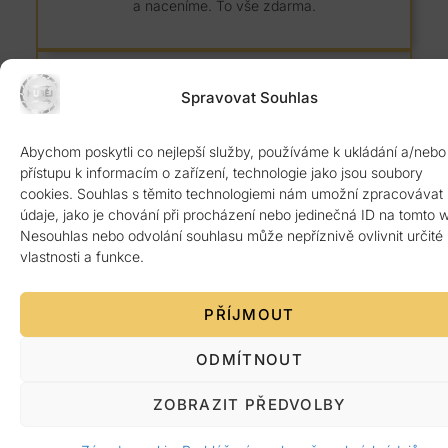
a naceníme. To vše zdarma.
Spravovat Souhlas
Abychom poskytli co nejlepší služby, používáme k ukládání a/nebo
8 let záruka
přístupu k informacím o zařízení, technologie jako jsou soubory
cookies. Souhlas s těmito technologiemi nám umožní zpracovávat
Kvalitní žulový materiál z Itálie ověřený 1.
údaje, jako je chování při procházení nebo jedinečná ID na tomto 
jakosti. Poskytujeme 8 let záruku.
Nesouhlas nebo odvolání souhlasu může nepříznivě ovlivnit určité
vlastnosti a funkce.
PŘÍJMOUT
ODMÍTNOUT
Platba po předání
ZOBRAZIT PŘEDVOLBY
Žádná platba předem. Vše až po bezvadném
dokončení a předání zákazníkovi.