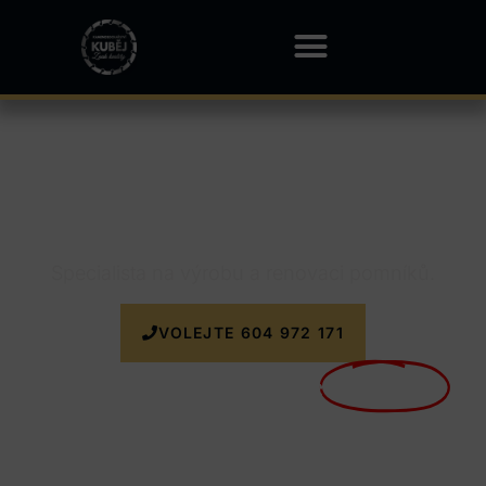
Kamenictví Voděrady
Specialista na výrobu a renovaci pomníků.
VOLEJTE 604 972 171
Nyní doprava k zakázce
ZDARMA