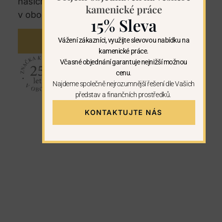
našich regionech. U nás máte záruku 25let
kamenické práce
v oboru kamenictví.
15% Sleva
Vážení zákazníci, využijte slevovou nabídku na
KONTAKTUJTE NÁS
kamenické práce.
Včasné objednání garantuje nejnižší možnou
cenu
.
Najdeme společně nejrozumnější řešení dle Vašich
představ a finančních prostředků.
KONTAKTUJTE NÁS