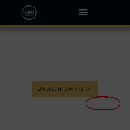
Kamenictví Sedlnice
Specialista na výrobu a renovaci pomníků.
VOLEJTE 604 972 171
Nyní doprava k zakázce
ZDARMA