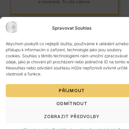
a naceníme. To vše zdarma.
Spravovat Souhlas
Abychom poskytli co nejlepší služby, používáme k ukládání a/nebo
8 let záruka
přístupu k informacím o zařízení, technologie jako jsou soubory
cookies. Souhlas s těmito technologiemi nám umožní zpracovávat
Kvalitní žulový materiál z Itálie ověřený 1.
údaje, jako je chování při procházení nebo jedinečná ID na tomto 
jakosti. Poskytujeme 8 let záruku.
Nesouhlas nebo odvolání souhlasu může nepříznivě ovlivnit určité
vlastnosti a funkce.
PŘÍJMOUT
ODMÍTNOUT
Platba po předání
ZOBRAZIT PŘEDVOLBY
Žádná platba předem. Vše až po bezvadném
dokončení a předání zákazníkovi.