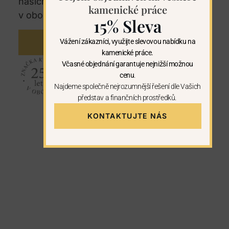
našich regionech. U nás máte záruku 25let
kamenické práce
v oboru kamenictví.
15% Sleva
Vážení zákazníci, využijte slevovou nabídku na
KONTAKTUJTE NÁS
kamenické práce.
Včasné objednání garantuje nejnižší možnou
cenu
.
Najdeme společně nejrozumnější řešení dle Vašich
představ a finančních prostředků.
KONTAKTUJTE NÁS