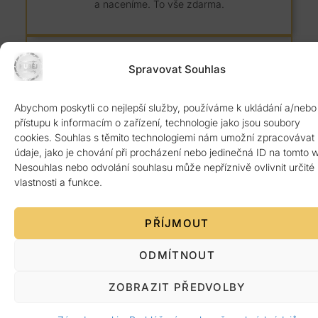
a naceníme. To vše zdarma.
Spravovat Souhlas
Abychom poskytli co nejlepší služby, používáme k ukládání a/nebo
8 let záruka
přístupu k informacím o zařízení, technologie jako jsou soubory
cookies. Souhlas s těmito technologiemi nám umožní zpracovávat
Kvalitní žulový materiál z Itálie ověřený 1.
údaje, jako je chování při procházení nebo jedinečná ID na tomto 
jakosti. Poskytujeme 8 let záruku.
Nesouhlas nebo odvolání souhlasu může nepříznivě ovlivnit určité
vlastnosti a funkce.
PŘÍJMOUT
ODMÍTNOUT
Platba po předání
ZOBRAZIT PŘEDVOLBY
Žádná platba předem. Vše až po bezvadném
dokončení a předání zákazníkovi.