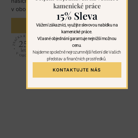
našich regionech. U nás máte záruku 25let
kamenické práce
v oboru kamenictví.
15% Sleva
Vážení zákazníci, využijte slevovou nabídku na
KONTAKTUJTE NÁS
kamenické práce.
Včasné objednání garantuje nejnižší možnou
cenu
.
Najdeme společně nejrozumnější řešení dle Vašich
představ a finančních prostředků.
KONTAKTUJTE NÁS