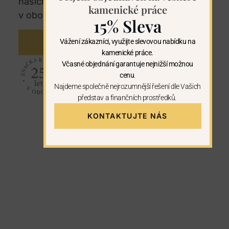
našich regionech. U nás máte záruku 25let
kamenické práce
v oboru kamenictví.
15% Sleva
Vážení zákazníci, využijte slevovou nabídku na
KONTAKTUJTE NÁS
kamenické práce.
Včasné objednání garantuje nejnižší možnou
cenu
.
Najdeme společně nejrozumnější řešení dle Vašich
představ a finančních prostředků.
KONTAKTUJTE NÁS