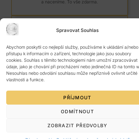
a naceníme. To vše zdarma.
Spravovat Souhlas
Abychom poskytli co nejlepší služby, používáme k ukládání a/nebo
8 let záruka
přístupu k informacím o zařízení, technologie jako jsou soubory
cookies. Souhlas s těmito technologiemi nám umožní zpracovávat
Kvalitní žulový materiál z Itálie ověřený 1.
údaje, jako je chování při procházení nebo jedinečná ID na tomto 
jakosti. Poskytujeme 8 let záruku.
Nesouhlas nebo odvolání souhlasu může nepříznivě ovlivnit určité
vlastnosti a funkce.
PŘÍJMOUT
ODMÍTNOUT
Platba po předání
ZOBRAZIT PŘEDVOLBY
Žádná platba předem. Vše až po bezvadném
dokončení a předání zákazníkovi.