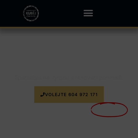
Kamenictví Rokytnice
Specialista na výrobu a renovaci pomníků.
VOLEJTE 604 972 171
Nyní doprava k zakázce
ZDARMA