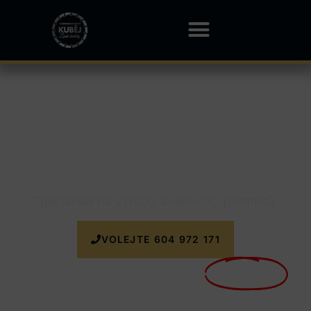
Kamenictví Nový Šaldorf-
Sedlešovice
Specialista na výrobu a renovaci pomníků.
VOLEJTE 604 972 171
Nyní doprava k zakázce
ZDARMA