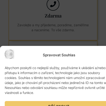
Zdarma
Zavolejte a my přijedeme, poradíme, zaměříme
a naceníme. To vše zdarma.
Spravovat Souhlas
8 let záruka
Abychom poskytli co nejlepší služby, používáme k ukládání a/nebo
přístupu k informacím o zařízení, technologie jako jsou soubory
Kvalitní žulový materiál z Itálie ověřený 1.
cookies. Souhlas s těmito technologiemi nám umožní zpracovávat
jakosti. Poskytujeme 8 let záruku.
údaje, jako je chování při procházení nebo jedinečná ID na tomto 
Nesouhlas nebo odvolání souhlasu může nepříznivě ovlivnit určité
vlastnosti a funkce.