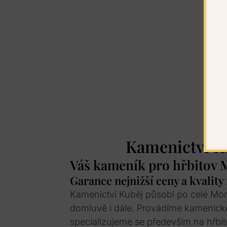
Kamenictví K
Váš kameník pro hřbitov
Garance nejnižší ceny a kvality
Kamenictví Kuběj působí po celé Mo
domluvě i dále. Provádíme kamenick
specializujeme se především na hřbit