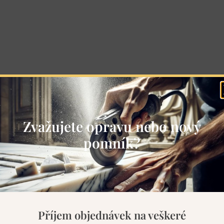
Zvažujete opravu nebo nový
pomník?
Příjem objednávek na veškeré