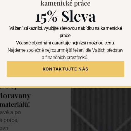
kamenické práce
15% Sleva
Vážení zákazníci, využijte slevovou nabídku na kamenické
práce.
Včasné objednání garantuje nejnižší možnou cenu
.
Najdeme společně nejrozumnější řešení dle Vašich představ
a finančních prostředků.
KONTAKTUJTE NÁS
uběj
 Moravany
 materiálů!
ravě a po
é práce,
ovní