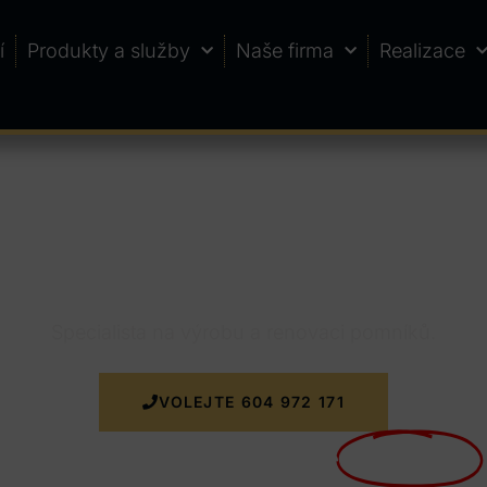
í
Produkty a služby
Naše firma
Realizace
vany
Specialista na výrobu a renovaci pomníků.
VOLEJTE 604 972 171
Nyní doprava k zakázce
ZDARMA