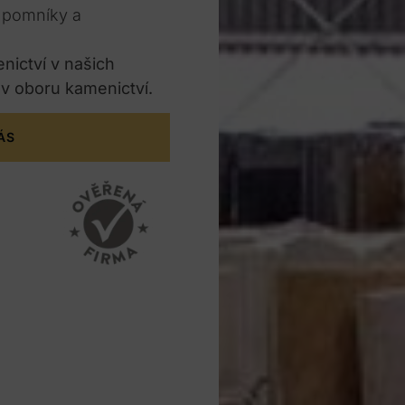
e pomníky a
enictví v našich
 v oboru kamenictví.
ÁS