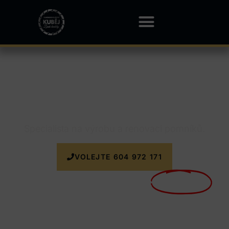
Kamenictví Lidečko
Specialista na výrobu a renovaci pomníků.
VOLEJTE 604 972 171
Nyní doprava k zakázce
ZDARMA