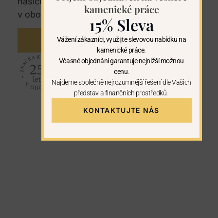
našich regionech. U nás máte záruku 25let
kamenické práce
v oboru kamenictví.
15% Sleva
Vážení zákazníci, využijte slevovou nabídku na
KONTAKTUJTE NÁS
kamenické práce.
Včasné objednání garantuje nejnižší možnou
cenu
.
Najdeme společně nejrozumnější řešení dle Vašich
představ a finančních prostředků.
KONTAKTUJTE NÁS