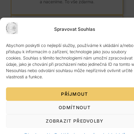
a naceníme. To vše zdarma.
Spravovat Souhlas
Abychom poskytli co nejlepší služby, používáme k ukládání a/nebo
8 let záruka
přístupu k informacím o zařízení, technologie jako jsou soubory
cookies. Souhlas s těmito technologiemi nám umožní zpracovávat
Kvalitní žulový materiál z Itálie ověřený 1.
údaje, jako je chování při procházení nebo jedinečná ID na tomto 
jakosti. Poskytujeme 8 let záruku.
Nesouhlas nebo odvolání souhlasu může nepříznivě ovlivnit určité
vlastnosti a funkce.
PŘÍJMOUT
ODMÍTNOUT
Platba po předání
ZOBRAZIT PŘEDVOLBY
Žádná platba předem. Vše až po bezvadném
dokončení a předání zákazníkovi.