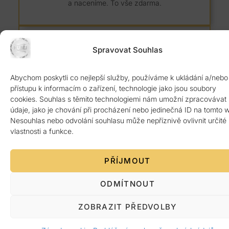
a naceníme. To vše zdarma.
Spravovat Souhlas
Abychom poskytli co nejlepší služby, používáme k ukládání a/nebo
8 let záruka
přístupu k informacím o zařízení, technologie jako jsou soubory
cookies. Souhlas s těmito technologiemi nám umožní zpracovávat
Kvalitní žulový materiál z Itálie ověřený 1.
údaje, jako je chování při procházení nebo jedinečná ID na tomto 
jakosti. Poskytujeme 8 let záruku.
Nesouhlas nebo odvolání souhlasu může nepříznivě ovlivnit určité
vlastnosti a funkce.
PŘÍJMOUT
ODMÍTNOUT
Platba po předání
ZOBRAZIT PŘEDVOLBY
Žádná platba předem. Vše až po bezvadném
dokončení a předání zákazníkovi.