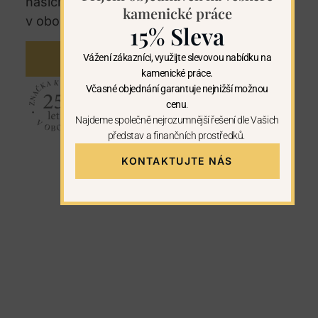
našich regionech. U nás máte záruku 25let
kamenické práce
v oboru kamenictví.
15% Sleva
Vážení zákazníci, využijte slevovou nabídku na
KONTAKTUJTE NÁS
kamenické práce.
Včasné objednání garantuje nejnižší možnou
cenu
.
Najdeme společně nejrozumnější řešení dle Vašich
představ a finančních prostředků.
KONTAKTUJTE NÁS