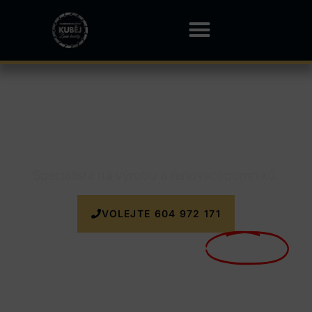
Kamenictví Krmelín
Specialista na výrobu a renovaci pomníků.
VOLEJTE 604 972 171
Nyní doprava k zakázce
ZDARMA