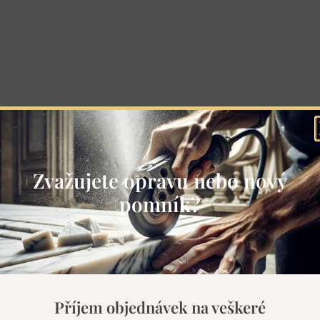
Zvažujete opravu nebo nový
pomník?
Příjem objednávek na veškeré