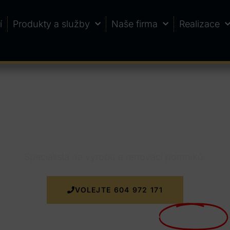
í
Produkty a služby
Naše firma
Realizace
nice
Specialista na výrobu a renovaci pomníků.
VOLEJTE 604 972 171
Nyní doprava k zakázce
ZDARMA