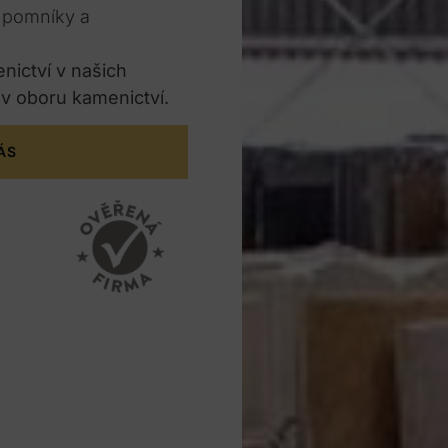
e pomníky a
enictví v našich
 v oboru kamenictví.
ÁS