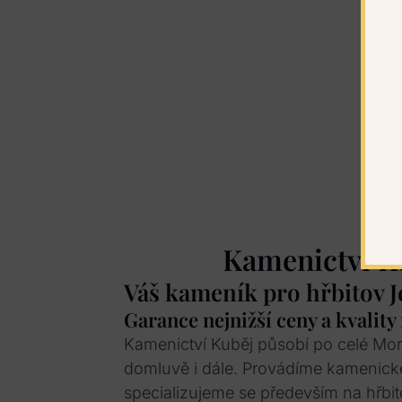
Kamenictví K
Váš kameník pro hřbitov 
Garance nejnižší ceny a kvality
Kamenictví Kuběj působí po celé Mo
domluvě i dále. Provádíme kamenick
specializujeme se především na hřbit