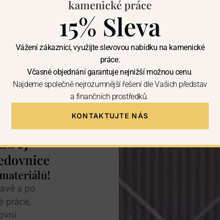
kamenické práce
15% Sleva
Vážení zákazníci, využijte slevovou nabídku na kamenické
práce.
Včasné objednání garantuje nejnižší možnou cenu
.
Najdeme společně nejrozumnější řešení dle Vašich představ
a finančních prostředků.
KONTAKTUJTE NÁS
uběj
Jedovnice
 materiálů!
ravě a po
é práce,
ovní