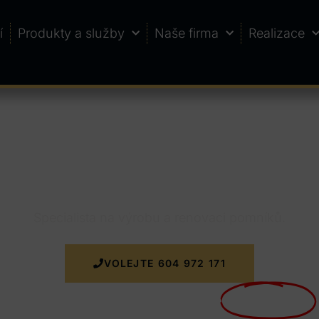
í
Produkty a služby
Naše firma
Realizace
šice
Specialista na výrobu a renovaci pomníků.
VOLEJTE 604 972 171
Nyní doprava k zakázce
ZDARMA