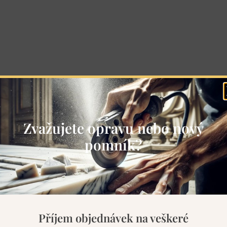
Zvažujete opravu nebo nový
pomník?
Příjem objednávek na veškeré