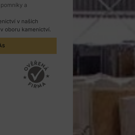
e pomníky a
enictví v našich
 v oboru kamenictví.
ÁS