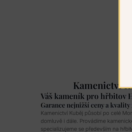
Kamenictví K
Váš kameník pro hřbitov 
Garance nejnižší ceny a kvality
Kamenictví Kuběj působí po celé Mo
domluvě i dále. Provádíme kamenick
specializujeme se především na hřbit