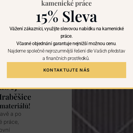
kamenické práce
15% Sleva
Vážení zákazníci, využijte slevovou nabídku na kamenické
práce.
Včasné objednání garantuje nejnižší možnou cenu
.
Najdeme společně nejrozumnější řešení dle Vašich představ
a finančních prostředků.
KONTAKTUJTE NÁS
uběj
Hraběšice
 materiálů!
ravě a po
é práce,
ovní