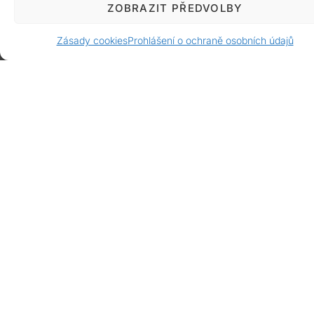
ZOBRAZIT PŘEDVOLBY
Žádná platba předem. Vše až po bezvadném
dokončení a předání zákazníkovi.
Zásady cookies
Prohlášení o ochraně osobních údajů
Profesionalita
Jsme solidní firma, která klade důraz především
na spokojenost zákazníka a preferujeme
poctivě odvedenou práci.