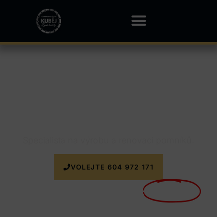
Kamenictví Dolní
Tošanovice
Specialista na výrobu a renovaci pomníků.
VOLEJTE 604 972 171
Nyní doprava k zakázce
ZDARMA