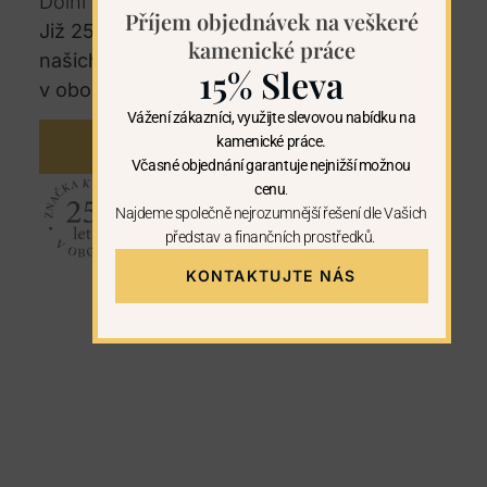
Dolní Tošanovice.
Příjem objednávek na veškeré
Již 25 let patříme mezi nejlepší kamenictví v
kamenické práce
našich regionech. U nás máte záruku 25let
15% Sleva
v oboru kamenictví.
Vážení zákazníci, využijte slevovou nabídku na
kamenické práce.
KONTAKTUJTE NÁS
Včasné objednání garantuje nejnižší možnou
cenu
.
Najdeme společně nejrozumnější řešení dle Vašich
představ a finančních prostředků.
KONTAKTUJTE NÁS