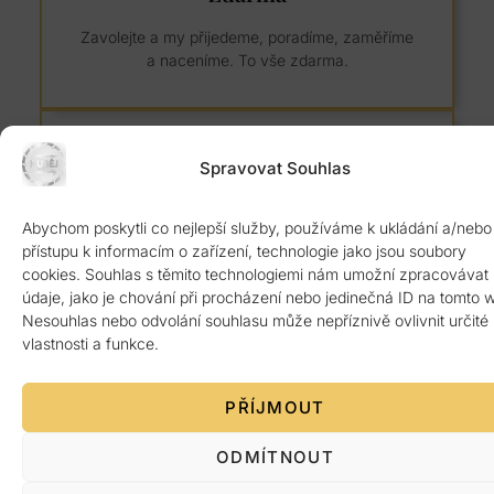
Zavolejte a my přijedeme, poradíme, zaměříme
a naceníme. To vše zdarma.
Spravovat Souhlas
8 let záruka
Abychom poskytli co nejlepší služby, používáme k ukládání a/nebo
přístupu k informacím o zařízení, technologie jako jsou soubory
Kvalitní žulový materiál z Itálie ověřený 1.
cookies. Souhlas s těmito technologiemi nám umožní zpracovávat
jakosti. Poskytujeme 8 let záruku.
údaje, jako je chování při procházení nebo jedinečná ID na tomto 
Nesouhlas nebo odvolání souhlasu může nepříznivě ovlivnit určité
vlastnosti a funkce.
PŘÍJMOUT
ODMÍTNOUT
Platba po předání