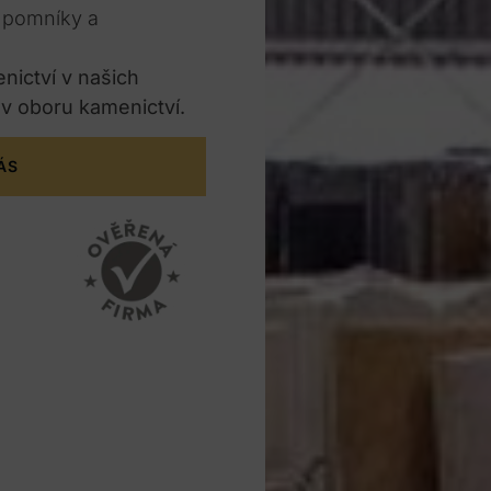
e pomníky a
enictví v našich
 v oboru kamenictví.
ÁS