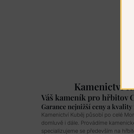
Kamenictví K
Váš kameník pro hřbitov 
Garance nejnižší ceny a kvality
Kamenictví Kuběj působí po celé Mo
domluvě i dále. Provádíme kamenick
specializujeme se především na hřbit