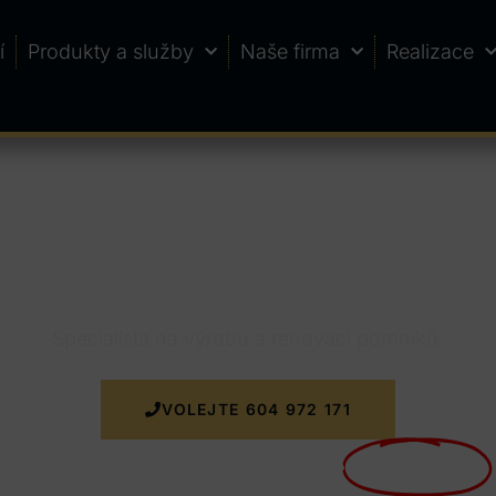
í
Produkty a služby
Naše firma
Realizace
na
Specialista na výrobu a renovaci pomníků.
VOLEJTE 604 972 171
Nyní doprava k zakázce
ZDARMA