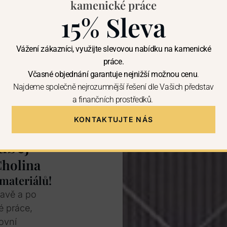
kamenické práce
15% Sleva
Vážení zákazníci, využijte slevovou nabídku na kamenické
práce.
Včasné objednání garantuje nejnižší možnou cenu
.
Najdeme společně nejrozumnější řešení dle Vašich představ
a finančních prostředků.
KONTAKTUJTE NÁS
uběj
Cholina
 materiálů!
ravě a po
é práce,
ovní