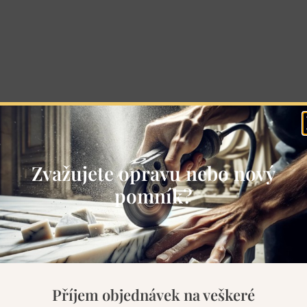
Zvažujete opravu nebo nový
pomník?
Příjem objednávek na veškeré