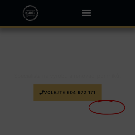
Kamenictví Alojzov
Specialista na výrobu a renovaci pomníků.
VOLEJTE 604 972 171
Nyní doprava k zakázce
ZDARMA