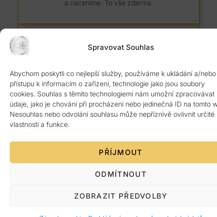
a naceníme. To vše zdarma.
Spravovat Souhlas
Abychom poskytli co nejlepší služby, používáme k ukládání a/nebo
8 let záruka
přístupu k informacím o zařízení, technologie jako jsou soubory
cookies. Souhlas s těmito technologiemi nám umožní zpracovávat
Kvalitní žulový materiál z Itálie ověřený 1.
údaje, jako je chování při procházení nebo jedinečná ID na tomto 
jakosti. Poskytujeme 8 let záruku.
Nesouhlas nebo odvolání souhlasu může nepříznivě ovlivnit určité
vlastnosti a funkce.
PŘÍJMOUT
ODMÍTNOUT
Platba po předání
ZOBRAZIT PŘEDVOLBY
Žádná platba předem. Vše až po bezvadném
dokončení a předání zákazníkovi.