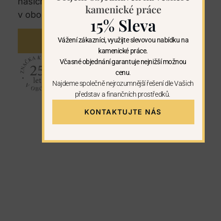
našich regionech. U nás máte záruku 25let
kamenické práce
v oboru kamenictví.
15% Sleva
Vážení zákazníci, využijte slevovou nabídku na
KONTAKTUJTE NÁS
kamenické práce.
Včasné objednání garantuje nejnižší možnou
cenu
.
Najdeme společně nejrozumnější řešení dle Vašich
představ a finančních prostředků.
KONTAKTUJTE NÁS