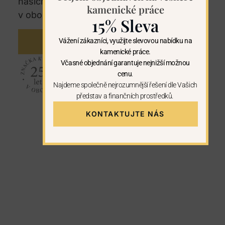
našich regionech. U nás máte záruku 25let
kamenické práce
v oboru kamenictví.
15% Sleva
Vážení zákazníci, využijte slevovou nabídku na
KONTAKTUJTE NÁS
kamenické práce.
Včasné objednání garantuje nejnižší možnou
cenu
.
Najdeme společně nejrozumnější řešení dle Vašich
představ a finančních prostředků.
KONTAKTUJTE NÁS