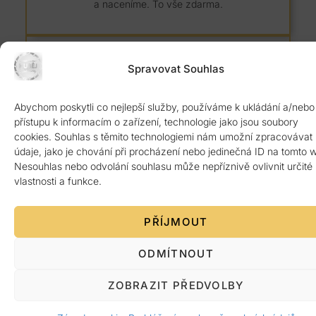
a naceníme. To vše zdarma.
Spravovat Souhlas
Abychom poskytli co nejlepší služby, používáme k ukládání a/nebo
8 let záruka
přístupu k informacím o zařízení, technologie jako jsou soubory
cookies. Souhlas s těmito technologiemi nám umožní zpracovávat
Kvalitní žulový materiál z Itálie ověřený 1.
údaje, jako je chování při procházení nebo jedinečná ID na tomto 
jakosti. Poskytujeme 8 let záruku.
Nesouhlas nebo odvolání souhlasu může nepříznivě ovlivnit určité
vlastnosti a funkce.
PŘÍJMOUT
ODMÍTNOUT
Platba po předání
ZOBRAZIT PŘEDVOLBY
Žádná platba předem. Vše až po bezvadném
dokončení a předání zákazníkovi.