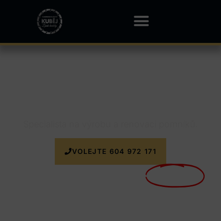
Kamenictví Vřesina
Specialista na výrobu a renovaci pomníků.
VOLEJTE 604 972 171
Nyní doprava k zakázce
ZDARMA